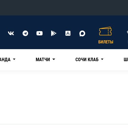
Конференция «Восток»
Дивизион Харламова
БИЛЕТЫ
Автомобилист
сляции
Ак Барс
АНДА
МАТЧИ
СОЧИ КЛАБ
Ш
Металлург Мг
Нефтехимик
 трансляции
Трактор
магазин
Дивизион Чернышева
Авангард
ние КХЛ
Адмирал