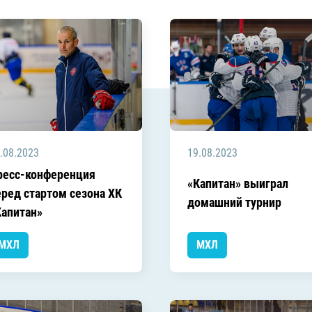
Амур
Барыс
Салават Юлаев
Сибирь
.08.2023
19.08.2023
ресс-конференция
«Капитан» выиграл
еред стартом сезона ХК
домашний турнир
Капитан»
МХЛ
МХЛ