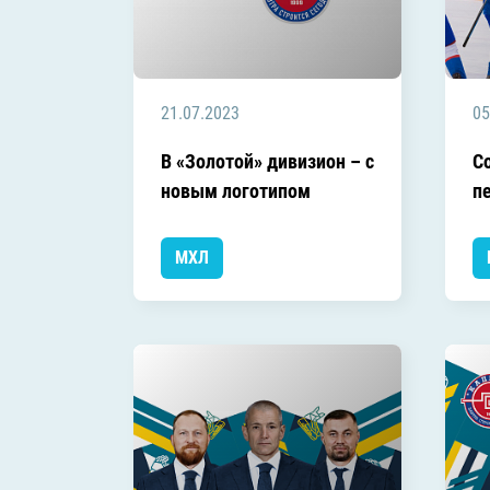
21.07.2023
05
В «Золотой» дивизион – с
С
новым логотипом
п
МХЛ