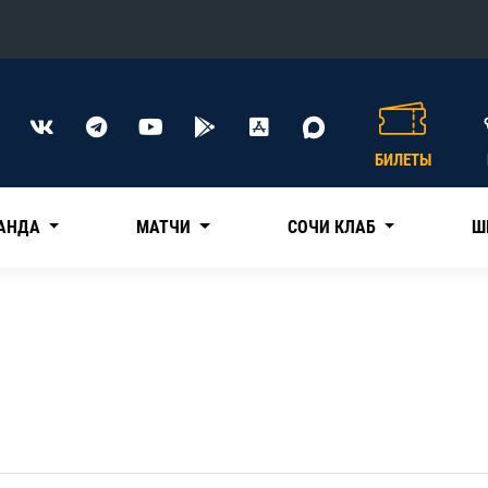
Конференция «Восток»
Дивизион Харламова
БИЛЕТЫ
Автомобилист
сляции
Ак Барс
АНДА
МАТЧИ
СОЧИ КЛАБ
Ш
Металлург Мг
Нефтехимик
 трансляции
Трактор
магазин
Дивизион Чернышева
Авангард
ние КХЛ
Адмирал