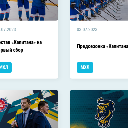
.07.2023
03.07.2023
остав «Капитана» на
Предсезонка «Капитан
ервый сбор
МХЛ
МХЛ