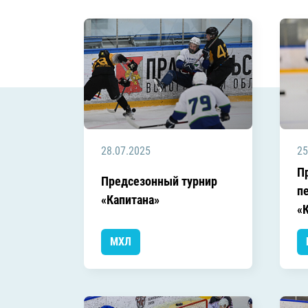
Локомотив
Северсталь
ЦСКА
Шанхайские Драконы
28.07.2025
25
П
Предсезонный турнир
п
«Капитана»
«
МХЛ