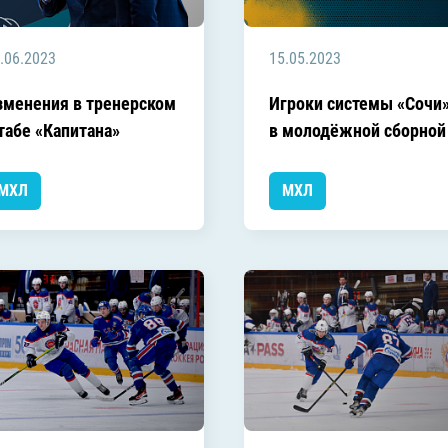
.06.2023
15.05.2023
зменения в тренерском
Игроки системы «Сочи»
табе «Капитана»
в молодёжной сборной
МХЛ
МХЛ