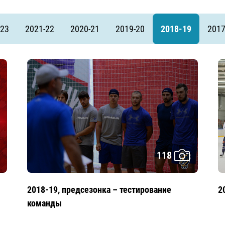
Амур
Барыс
-23
2021-22
2020-21
2019-20
2018-19
2017
Салават Юлаев
Сибирь
118
2018-19, предсезонка – тестирование
2
команды