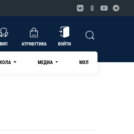
ВИП
АТРИБУТИКА
ВОЙТИ
КОЛА
МЕДИА
МХЛ