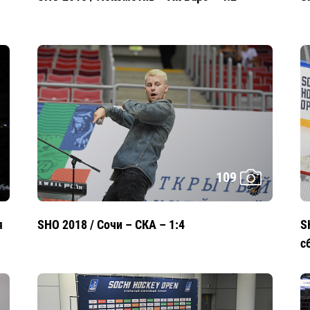
109
я
SHO 2018 / Сочи – СКА – 1:4
S
с