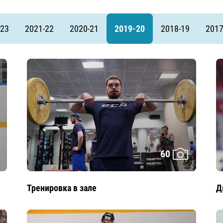
Амур
Барыс
-23
2021-22
2020-21
2019-20
2018-19
2017
Салават Юлаев
Сибирь
60
Тренировка в зале
Д