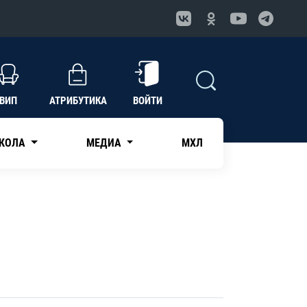
ВИП
АТРИБУТИКА
ВОЙТИ
КОЛА
МЕДИА
МХЛ