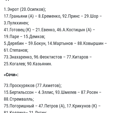
1.Энрот (20.Осипков);
17.Граньяни (А) – 8.Еременко, 92.Принс – 29.Шор –
3.Пулккинен;
41.Готовец (К) – 21.Евенко, 46.А.Костицын (А) –
19.Паре – 15.Демков;
5.Дерябин – 59.Бокун, 14.Мартынов – 88.Ковыршин –
61.Степанов;
73.Знахаренко, 96.Феоктистов – 77.Китаров –
25.Когалев; 90.Казьянин.
«Сочи»:
73.Проскуряков (77.Ахметов);
15.Бертильссон – 4.Эллис, 93.Шмелев – 87.Росен –
88.Стремвалль;
75.Погоришный – 47.Петров (А), 17.Крикунов (К) –
81.Коллинз– 21.Лугин;