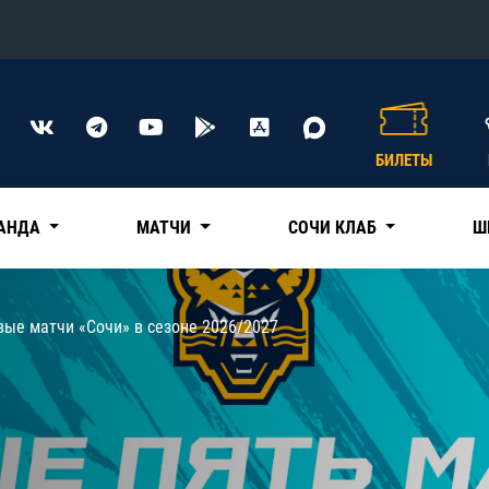
Конференция «Восток»
Дивизион Харламова
БИЛЕТЫ
Автомобилист
сляции
Ак Барс
АНДА
МАТЧИ
СОЧИ КЛАБ
Ш
Металлург Мг
Нефтехимик
 трансляции
ые матчи «Сочи» в сезоне 2026/2027
Трактор
магазин
Дивизион Чернышева
Авангард
ние КХЛ
Адмирал