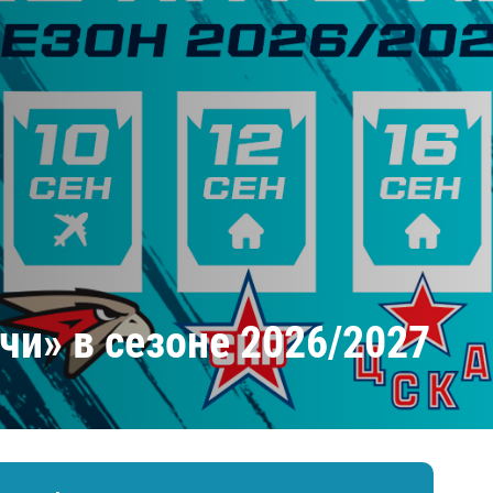
Амур
Барыс
Салават Юлаев
Сибирь
чи» в сезоне 2026/2027