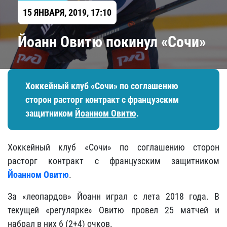
15 ЯНВАРЯ, 2019, 17:10
Йоанн Овитю покинул «Сочи»
Хоккейный клуб «Сочи» по соглашению
сторон расторг контракт с французским
защитником
Йоанном Овитю
.
Хоккейный клуб «Сочи» по соглашению сторон
расторг контракт с французским защитником
Йоанном Овитю
.
За «леопардов» Йоанн играл с лета 2018 года. В
текущей «регулярке» Овитю провел 25 матчей и
набрал в них 6 (2+4) очков.