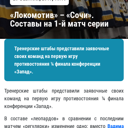
«Локомотив» – «Сочи».
Составы на 1-й матч серии
Тренерские штабы представили заявочные
своих команд на первую игру
противостояния ¼ финала конференции
«Запад».
Тренерские штабы представили заявочные своих
команд на первую игру противостояния ¼ финала
конференции «Запад».
В составе «леопардов» в сравнении с последним
матчем «регулярки» изменение одно: вместо
Вадима