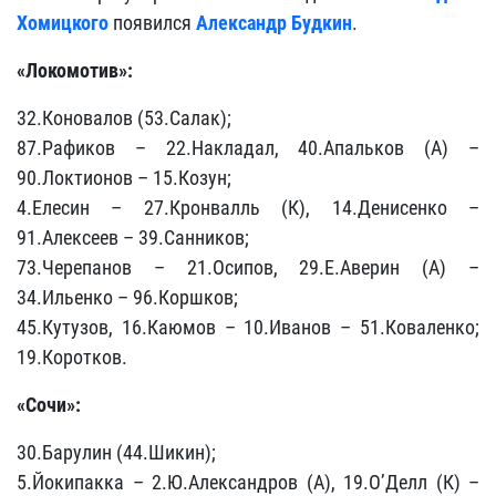
Хомицкого
появился
Александр Будкин
.
«Локомотив»:
32.Коновалов (53.Салак);
87.Рафиков – 22.Накладал, 40.Апальков (А) –
90.Локтионов – 15.Козун;
4.Елесин – 27.Кронвалль (К), 14.Денисенко –
91.Алексеев – 39.Санников;
73.Черепанов – 21.Осипов, 29.Е.Аверин (А) –
34.Ильенко – 96.Коршков;
45.Кутузов, 16.Каюмов – 10.Иванов – 51.Коваленко;
19.Коротков.
«Сочи»:
30.Барулин (44.Шикин);
5.Йокипакка – 2.Ю.Александров (А), 19.О’Делл (К) –