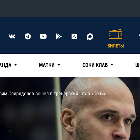
Конференция «Восток»
Дивизион Харламова
БИЛЕТЫ
Автомобилист
сляции
Ак Барс
АНДА
МАТЧИ
СОЧИ КЛАБ
Ш
Металлург Мг
Нефтехимик
 трансляции
сим Спиридонов вошел в тренерский штаб «Сочи»
Трактор
магазин
Дивизион Чернышева
Авангард
ние КХЛ
Адмирал