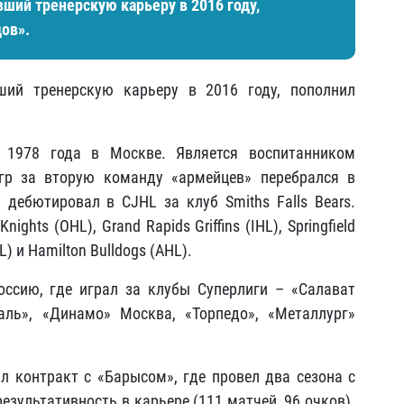
ший тренерскую карьеру в 2016 году,
ов».
ший тренерскую карьеру в 2016 году, пополнил
1978 года в Москве. Является воспитанником
гр за вторую команду «армейцев» перебрался в
 дебютировал в CJHL за клуб Smiths Falls Bears.
ghts (OHL), Grand Rapids Griffins (IHL), Springfield
L) и Hamilton Bulldogs (AHL).
оссию, где играл за клубы Суперлиги – «Салават
аль», «Динамо» Москва, «Торпедо», «Металлург»
 контракт с «Барысом», где провел два сезона с
езультативность в карьере (111 матчей, 96 очков).