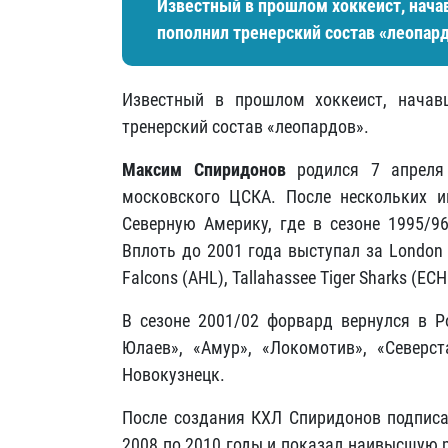
Известный в прошлом хоккеист, начав
пополнил тренерский состав «леопард
Известный в прошлом хоккеист, начав
тренерский состав «леопардов».
Максим Спиридонов
родился 7 апреля 
московского ЦСКА. После нескольких и
Северную Америку, где в сезоне 1995/96
Вплоть до 2001 года выступал за London Kni
Falcons (AHL), Tallahassee Tiger Sharks (ECH
В сезоне 2001/02 форвард вернулся в Р
Юлаев», «Амур», «Локомотив», «Северст
Новокузнецк.
После создания КХЛ Спиридонов подписал
2008 по 2010 годы и показал наивысшую р