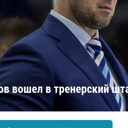
Амур
Барыс
Салават Юлаев
Сибирь
в вошел в тренерский шт