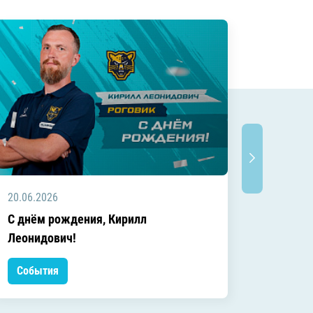
20.06.2026
20.06.2
C днём рождения, Кирилл
C днём
Леонидович!
События
Событ