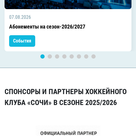
07.08.2026
Абонементы на сезон-2026/2027
События
СПОНСОРЫ И ПАРТНЕРЫ ХОККЕЙНОГО
КЛУБА «СОЧИ» В СЕЗОНЕ 2025/2026