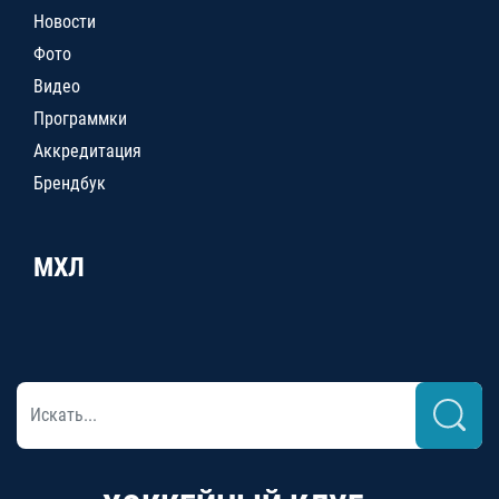
Новости
Фото
Видео
Программки
Аккредитация
Брендбук
МХЛ