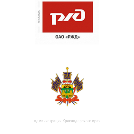
Администрация Краснодарского края