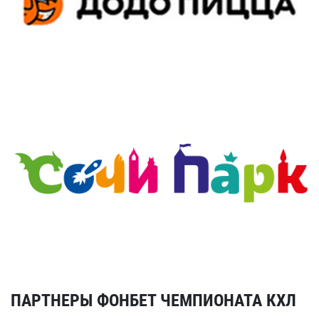
ПАРТНЕРЫ ФОНБЕТ ЧЕМПИОНАТА КХЛ