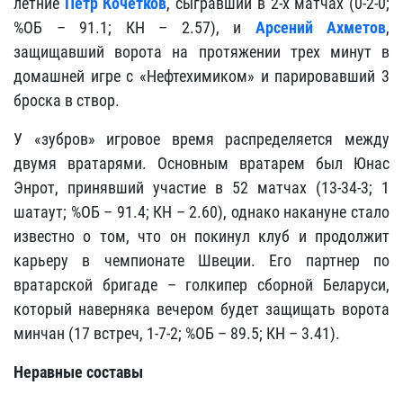
летние
Петр Кочетков
, сыгравший в 2-х матчах (0-2-0;
%ОБ – 91.1; КН – 2.57), и
Арсений Ахметов
,
защищавший ворота на протяжении трех минут в
домашней игре с «Нефтехимиком» и парировавший 3
броска в створ.
У «зубров» игровое время распределяется между
двумя вратарями. Основным вратарем был Юнас
Энрот, принявший участие в 52 матчах (13-34-3; 1
шатаут; %ОБ – 91.4; КН – 2.60), однако накануне стало
известно о том, что он покинул клуб и продолжит
карьеру в чемпионате Швеции. Его партнер по
вратарской бригаде – голкипер сборной Беларуси,
который наверняка вечером будет защищать ворота
минчан (17 встреч, 1-7-2; %ОБ – 89.5; КН – 3.41).
Неравные составы