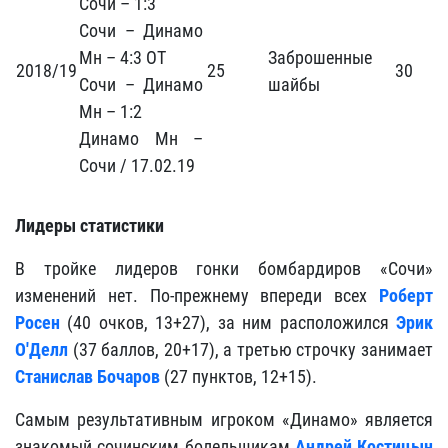
Сочи – 1:3
Сочи – Динамо
Мн – 4:3 ОТ
Заброшенные
2018/19
25
30
Сочи – Динамо
шайбы
Мн – 1:2
Динамо Мн –
Сочи / 17.02.19
Лидеры статистики
В тройке лидеров гонки бомбардиров «Сочи»
изменений нет. По-прежнему впереди всех
Роберт
Росен
(40 очков, 13+27), за ним расположился
Эрик
О'Делл
(37 баллов, 20+17), а третью строчку занимает
Станислав Бочаров
(27 пунктов, 12+15).
Самым результативным игроком «Динамо» является
знакомый сочинским болельщикам
Андрей Костицын