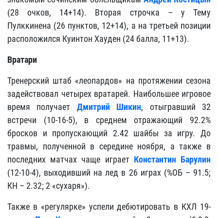
(28 очков, 14+14). Вторая строчка – у Тему
Пулккинена (26 пунктов, 12+14), а на третьей позиции
расположился Куинтон Хауден (24 балла, 11+13).
Вратари
Тренерский штаб «леопардов» на протяжении сезона
задействовал четырех вратарей. Наибольшее игровое
время получает
Дмитрий Шикин
, отыгравший 32
встречи (10-16-5), в среднем отражающий 92.2%
бросков и пропускающий 2.42 шайбы за игру. До
травмы, полученной в середине ноября, а также в
последних матчах чаще играет
Константин Барулин
(12-10-4), выходивший на лед в 26 играх (%ОБ – 91.5;
КН – 2.32; 2 «сухаря»).
Также в «регулярке» успели дебютировать в КХЛ 19-