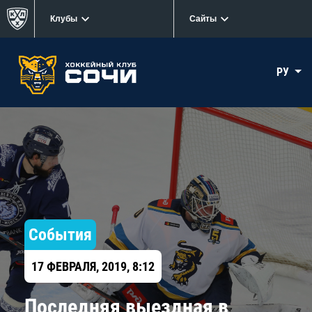
Клубы
Сайты
РУ
События
17 ФЕВРАЛЯ, 2019, 8:12
Последняя выездная в