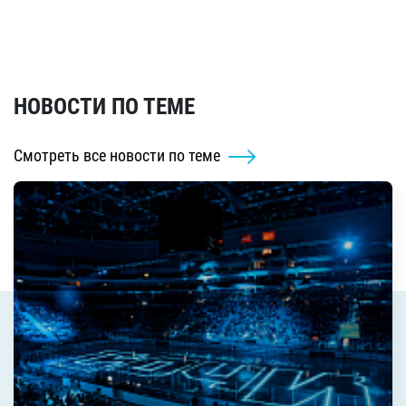
НОВОСТИ ПО ТЕМЕ
Смотреть все новости по теме