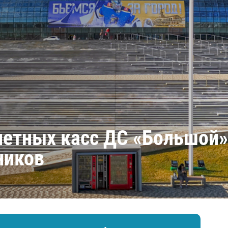
Амур
Барыс
Салават Юлаев
Сибирь
етных касс ДС «Большой»
ников