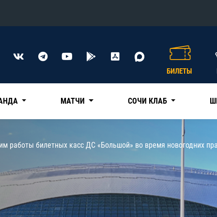
Конференция «Восток»
Дивизион Харламова
БИЛЕТЫ
Автомобилист
сляции
Ак Барс
АНДА
МАТЧИ
СОЧИ КЛАБ
Ш
Металлург Мг
Нефтехимик
 трансляции
им работы билетных касс ДС «Большой» во время новогодних пр
Трактор
магазин
Дивизион Чернышева
Авангард
ние КХЛ
Адмирал