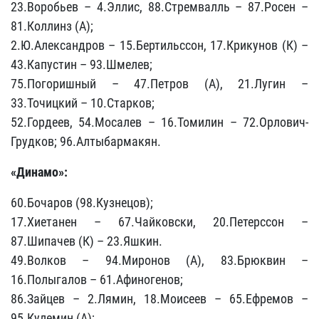
23.Воробьев – 4.Эллис, 88.Стремвалль – 87.Росен –
81.Коллинз (А);
2.Ю.Александров – 15.Бертильссон, 17.Крикунов (К) –
43.Капустин – 93.Шмелев;
75.Погоришный – 47.Петров (А), 21.Лугин –
33.Точицкий – 10.Старков;
52.Гордеев, 54.Мосалев – 16.Томилин – 72.Орлович-
Грудков; 96.Алтыбармакян.
«Динамо»:
60.Бочаров (98.Кузнецов);
17.Хиетанен – 67.Чайковски, 20.Петерссон –
87.Шипачев (К) – 23.Яшкин.
49.Волков – 94.Миронов (А), 83.Брюквин –
16.Полыгалов – 61.Афиногенов;
86.Зайцев – 2.Лямин, 18.Моисеев – 65.Ефремов –
95.Кулемин (А);