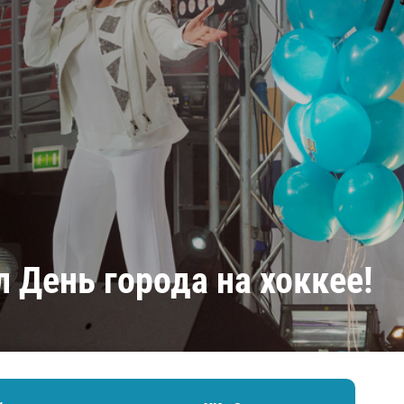
Амур
Барыс
Салават Юлаев
Сибирь
 День города на хоккее!