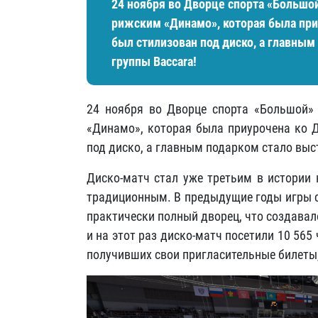
24 ноября во Дворце спорта «Большо
рижским «Динамо», которая была при
был стилизован под диско, а главным
группы Baccara!
24 ноября во Дворце спорта «Большой»
«Динамо», которая была приурочена ко Д
под диско, а главным подарком стало выс
Диско-матч стал уже третьим в истории к
традиционным. В предыдущие годы игры 
практически полный дворец, что создавал
и на этот раз диско-матч посетили 10 565
получивших свои пригласительные билеты