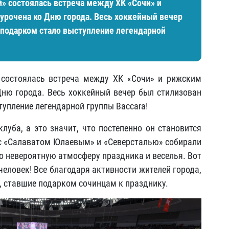
й» состоялась встреча между ХК «Сочи» и
урочена ко Дню города. Весь хоккейный вечер
 подарком стало выступление легендарной
 состоялась встреча между ХК «Сочи» и рижским
ню города. Весь хоккейный вечер был стилизован
тупление легендарной группы Baccara!
луба, а это значит, что постепенно он становится
с «Салаватом Юлаевым» и «Северсталью» собирали
о невероятную атмосферу праздника и веселья. Вот
 человек! Все благодаря активности жителей города,
, ставшие подарком сочинцам к празднику.