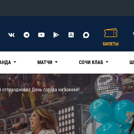
Конференция «Восток»
Дивизион Харламова
БИЛЕТЫ
Автомобилист
сляции
Ак Барс
АНДА
МАТЧИ
СОЧИ КЛАБ
Ш
Металлург Мг
Нефтехимик
 трансляции
 отпраздновал День города на хоккее!
Трактор
магазин
Дивизион Чернышева
Авангард
ние КХЛ
Адмирал