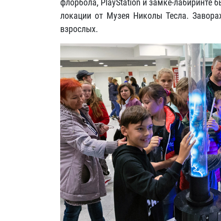
флорбола, PlayStation и замке-лабиринте б
локации от Музея Николы Тесла. Завора
взрослых.