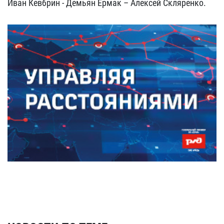
Иван Кевбрин - Демьян Ермак – Алексей Скляренко.