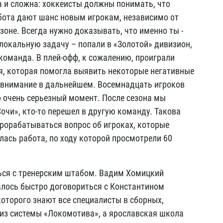
а и сложна: хоккеисты должны понимать, что
бота дают шанс новым игрокам, независимо от
зоне. Всегда нужно доказывать, что именно ты -
локальную задачу – попали в «Золотой» дивизион,
 команда. В плей-офф, к сожалению, проиграли
я, которая помогла выявить некоторые негативные
 внимание в дальнейшем. Восемнадцать игроков
о очень серьезный момент. После сезона мы
Сочи», кто-то перешел в другую команду. Такова
прорабатываться вопрос об игроках, которые
лась работа, по ходу которой просмотрели 60
ься с тренерским штабом. Вадим Хомицкий
алось быстро договориться с Константином
оторого знают все специалисты в сборных,
 из системы «Локомотива», а ярославская школа