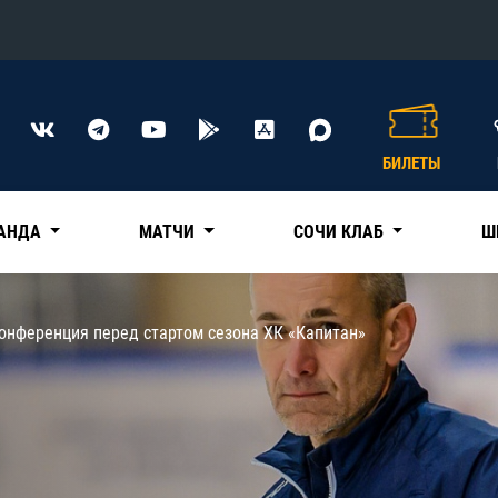
Конференция «Восток»
Дивизион Харламова
БИЛЕТЫ
Автомобилист
сляции
Ак Барс
АНДА
МАТЧИ
СОЧИ КЛАБ
Ш
Металлург Мг
Нефтехимик
 трансляции
онференция перед стартом сезона ХК «Капитан»
Трактор
магазин
Дивизион Чернышева
Авангард
ние КХЛ
Адмирал