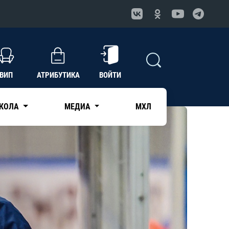
ВИП
АТРИБУТИКА
ВОЙТИ
КОЛА
МЕДИА
МХЛ