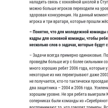
наладить связь с хоккейной школой в Сту
можно больше игроков переходили на уров
здоровая конкуренция. На данный момент
игрока и три вратаря, которые прошли жёс
– Понятно, что для молодежной команды г
кадры для основной команды, чтобы ребят
несколько слов о задачах, которые будут 
– Задачи всегда примерно одинаковые. По
проведём больше игр с более сильными со
много хороших ребят 2006 года, которые у
некоторые из них переигрывают даже 2003 г
не получается, кто-то тактически проседае
два защитника – 2004 и 2006 года. Усилен
хорошем уровне. Не зря ребята выиграли К
соперниках были команды из «Серебряного»
воспринимают то, что говорят тренеры. Вс