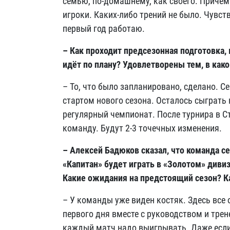
семью, по-домашнему, как своего. Причем 
игроки. Каких-либо трений не было. Чувст
первый год работаю.
– Как проходит предсезонная подготовка,
идёт по плану? Удовлетворены тем, в как
– То, что было запланировано, сделано. 
стартом нового сезона. Осталось сыграть
регулярный чемпионат. После турнира в Ст
команду. Будут 2-3 точечных изменения.
– Алексей Бадюков сказал, что команда с
«Капитан» будет играть в «Золотом» диви
Какие ожидания на предстоящий сезон? К
– У команды уже виден костяк. Здесь все
первого дня вместе с руководством и тре
каждый матч надо выигрывать. Даже если