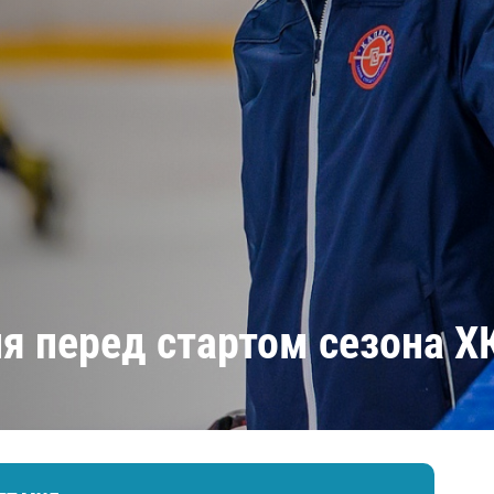
Амур
Барыс
Салават Юлаев
Сибирь
я перед стартом сезона Х