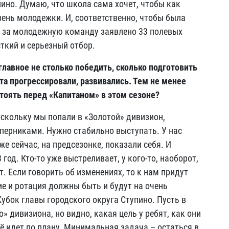
пино. Думаю, что школа сама хочет, чтобы как
ень молодежки. И, соответственно, чтобы была
 за молодежную команду заявлено 33 полевых
ткий и серьезный отбор.
лавное не столько победить, сколько подготовить
а прогрессировали, развивались. Тем не менее
стоять перед «Капитаном» в этом сезоне?
скольку мы попали в «Золотой» дивизион,
перниками. Нужно стабильно выступать. У нас
же сейчас, на предсезонке, показали себя. И
од. Кто-то уже выстреливает, у кого-то, наоборот,
т. Если говорить об изменениях, то к нам придут
ие и ротация должны быть и будут на очень
убок главы городского округа Ступино. Пусть в
 дивизиона, но видно, какая цель у ребят, как они
ё идет по плану. Минимальная задача – остаться в