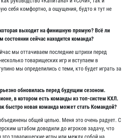
как руководство «Капитана» и «Сочи», так и
вую себя комфортно, а ощущения, будто я тут не
 которая выходит на финишную прямую? Всё ли
ом состоянии сейчас находится команда?
Сейчас мы оттачиваем последние штрихи перед
 несколько товарищеских игр и вступаем в
упино мы определились с теми, кто будет играть за
ерьезно обновилась перед будущим сезоном.
зионе, в котором есть команды из топ-систем КХЛ.
ак быстро новая команда может стать Командой?
 объединены общей целью. Меня это очень радует. С
нерским штабом доводили до игроков задачу, что
 это товарищеские игры или между собой на