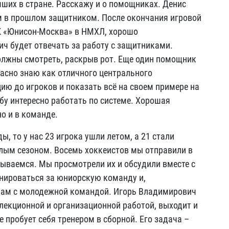
чших в стране. Расскажу и о помощниках. Денис
 в прошлом защитником. После окончания игровой
К «Юнисон-Москва» в НМХЛ, хорошо
ч будет отвечать за работу с защитниками.
олжны смотреть, раскрыв рот. Еще один помощник
расно знаю как отличного центрального
ю до игроков и показать всё на своем примере на
бу интересно работать по системе. Хорошая
но и в команде.
, то у нас 23 игрока ушли летом, а 21 стали
ым сезоном. Восемь хоккеистов мы отправили в
зываемся. Мы просмотрели их и обсудили вместе с
енироваться за юниорскую команду и,
вкам с молодежной командой. Игорь Владимирович
лекционной и организационной работой, выходит и
 пробует себя тренером в сборной. Его задача –