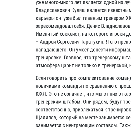
уже много-много лет является одной из лу
Владиславович Куляш является известным
карьеры он уже был главным тренером Х
зарекомендовал себя. Денис Владиславови
Именитый хоккеист, на которого игроки д
– Андрей Сергеевич Таратухин. Я его прек
нападающего. Он умеет донести информаци
тренировке. Главное, что тренерскому шта
атмосфера царит не только в тренерской, 
Если говорить про комплектование команды
новичками команды по сравнению с прошл
ЮХЛ. Это не означает, что мы от них отка
тренерским штабом. Они рядом, будут тр
соответственно, привлекаться к трениро
Щадилов, который на месте занимается се
занимается с неиграющим составом. Также