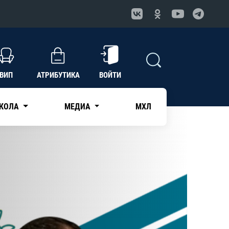
ВИП
АТРИБУТИКА
ВОЙТИ
КОЛА
МЕДИА
МХЛ