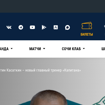
Конференция «Восток»
Дивизион Харламова
БИЛЕТЫ
Автомобилист
сляции
Ак Барс
АНДА
МАТЧИ
СОЧИ КЛАБ
Ш
Металлург Мг
Нефтехимик
 трансляции
тин Касаткин – новый главный тренер «Капитана»
Трактор
магазин
Дивизион Чернышева
Авангард
ние КХЛ
Адмирал