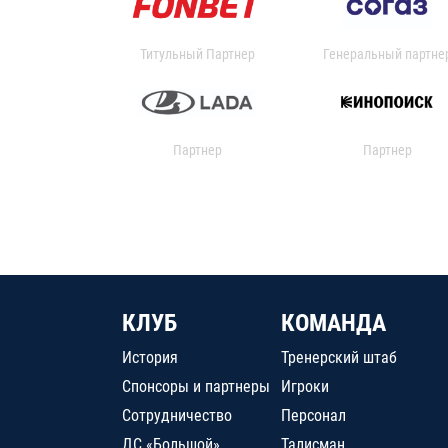
Титульный Партнер
Генеральный партне
Партнер
Партнер
КЛУБ
КОМАНДА
История
Тренерский штаб
Спонсоры и партнеры
Игроки
Сотрудничество
Персонал
ДС «Большой»
Талисман