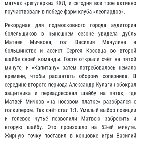
матчах «регулярки» КХЛ, и сегодня все трое активно
поучаствовали в победе фарм-клуба «леопардов».
Рекордная для подмосковного города аудитория
болельщиков в нынешнем сезоне увидела дубль
Матвея Мичкова, гол Василия Мачулина в
большинстве и ассист Сергея Косовца во второй
шайбе своей команды. Гости открыли счёт на пятой
минуте, и «Капитану» затем потребовалось немало
времени, чтобы расшатать оборону соперника. В
середине второго периода Александр Кулагин обокрал
защитника и переадресовал шайбу на пятак, где
Матвей Мичков «на носовом платке» разобрался с
голкипером. Так счёт стал 1:1. Умелый выбор позиции
и голевое чутьё позволили Матвею забросить и
вторую шайбу. Это произошло на 53-ей минуте.
Жирную точку поставил в концовке игры Василий