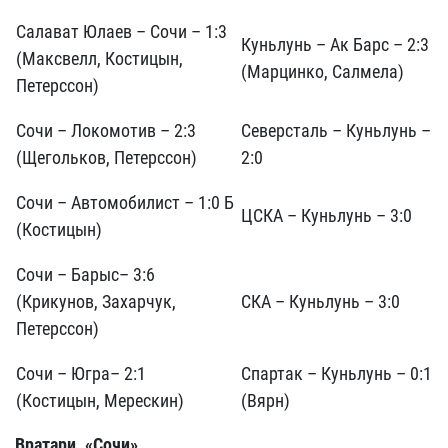
Салават Юлаев – Сочи – 1:3
Куньлунь – Ак Барс – 2:3
(Максвелл, Костицын,
(Марцинко, Салмела)
Петерссон)
Сочи – Локомотив – 2:3
Северсталь – Куньлунь –
(Щегольков, Петерссон)
2:0
Сочи – Автомобилист – 1:0 Б
ЦСКА – Куньлунь – 3:0
(Костицын)
Сочи – Барыс– 3:6
(Крикунов, Захарчук,
СКА – Куньлунь – 3:0
Петерссон)
Сочи – Югра– 2:1
Спартак – Куньлунь – 0:1
(Костицын, Мерескин)
(Вярн)
Вратари. «Сочи»