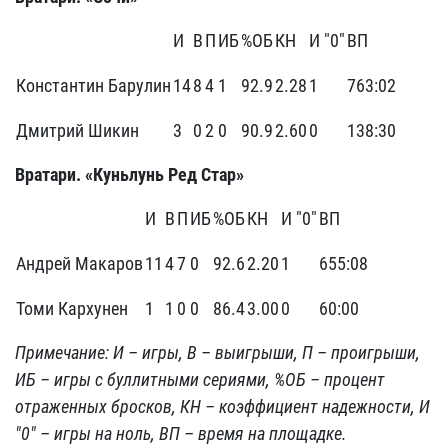
И
В
П
ИБ
%ОБ
КН
И "0"
ВП
Константин Барулин
14
8
4
1
92.9
2.28
1
763:02
Дмитрий Шикин
3
0
2
0
90.9
2.60
0
138:30
Вратари. «Куньлунь Ред Стар»
И
В
П
ИБ
%ОБ
КН
И "0"
ВП
Андрей Макаров
11
4
7
0
92.6
2.20
1
655:08
Томи Кархунен
1
1
0
0
86.4
3.00
0
60:00
Примечание: И – игры, В – выигрыши, П – проигрыши,
ИБ – игры с буллитными сериями, %ОБ – процент
отраженных бросков, КН – коэффициент надежности, И
"0" – игры на ноль, ВП – время на площадке.