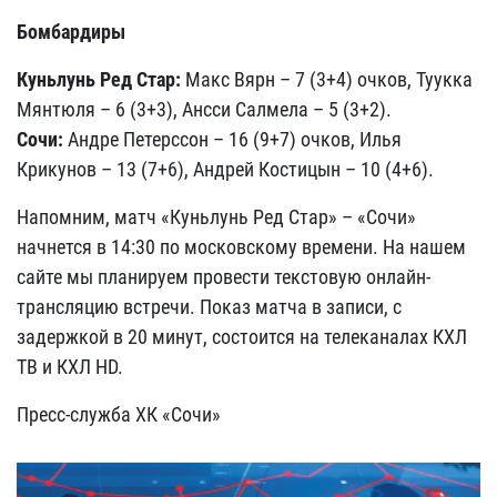
Бомбардиры
Куньлунь Ред Стар:
Макс Вярн – 7 (3+4) очков, Туукка
Мянтюля – 6 (3+3), Ансси Салмела – 5 (3+2).
Сочи:
Андре Петерссон – 16 (9+7) очков, Илья
Крикунов – 13 (7+6), Андрей Костицын – 10 (4+6).
Напомним, матч «Куньлунь Ред Стар» – «Сочи»
начнется в 14:30 по московскому времени. На нашем
сайте мы планируем провести текстовую онлайн-
трансляцию встречи. Показ матча в записи, с
задержкой в 20 минут, состоится на телеканалах КХЛ
ТВ и КХЛ HD.
Пресс-служба ХК «Сочи»