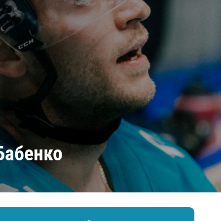
Амур
Барыс
Салават Юлаев
Сибирь
Бабенко