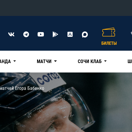
Конференция «Восток»
Дивизион Харламова
БИЛЕТЫ
Автомобилист
сляции
Ак Барс
АНДА
МАТЧИ
СОЧИ КЛАБ
Ш
Металлург Мг
Нефтехимик
 трансляции
матчей Егора Бабенко
Трактор
магазин
Дивизион Чернышева
Авангард
ние КХЛ
Адмирал