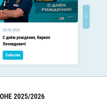
20.06.2026
20.06.2
C днём рождения, Кирилл
C днём
Леонидович!
События
Событ
ОНЕ 2025/2026