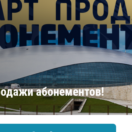
Амур
Барыс
Салават Юлаев
Сибирь
родажи абонементов!