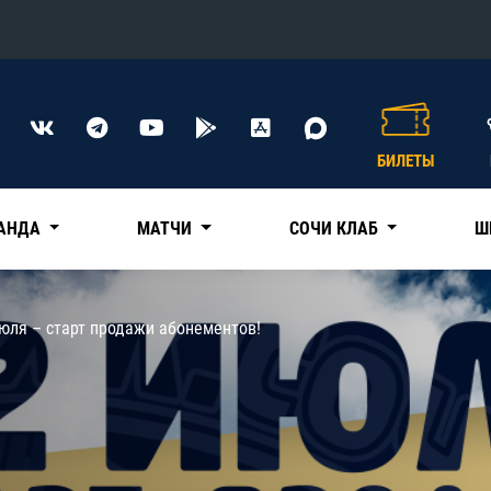
Конференция «Восток»
Дивизион Харламова
БИЛЕТЫ
Автомобилист
сляции
Ак Барс
АНДА
МАТЧИ
СОЧИ КЛАБ
Ш
Металлург Мг
Нефтехимик
 трансляции
юля – старт продажи абонементов!
Трактор
магазин
Дивизион Чернышева
Авангард
ние КХЛ
Адмирал