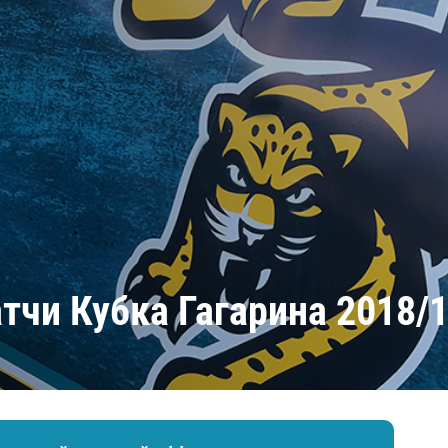
Амур
Барыс
Салават Юлаев
Сибирь
тчи Кубка Гагарина 2018/