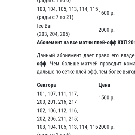
(ряды с 1 по 6)
103, 104, 105, 113, 114, 115
1600 р.
(ряды с 7 по 21)
Ice Bar
2000 р.
(203, 204, 205)
Абонемент на все матчи плей-офф КХЛ 20
Данный абонемент дает право его владе
офф
. Чем больше матчей проводит кома
дальше по сетке плей-офф, тем более выг
Сектора
Цена
101, 107, 111, 117,
1500 р.
200, 201, 216, 217
102, 106, 112, 116,
202, 206, 211, 215;
103, 104, 105, 113, 114, 115
2000 р.
(ряды с 1 по 6)