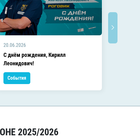
20.06.2026
20.06.2
C днём рождения, Кирилл
C днём
Леонидович!
События
Событ
ОНЕ 2025/2026