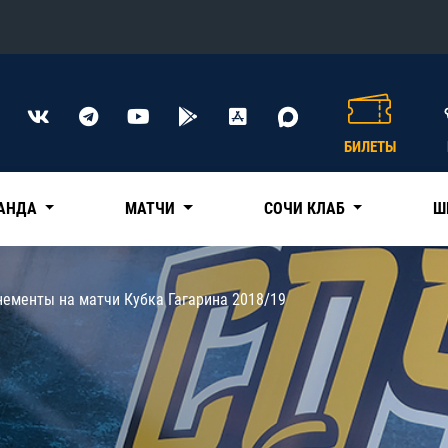
Конференция «Восток»
Дивизион Харламова
БИЛЕТЫ
Автомобилист
сляции
Ак Барс
АНДА
МАТЧИ
СОЧИ КЛАБ
Ш
Металлург Мг
Нефтехимик
 трансляции
нементы на матчи Кубка Гагарина 2018/19
Трактор
магазин
Дивизион Чернышева
Авангард
ние КХЛ
Адмирал