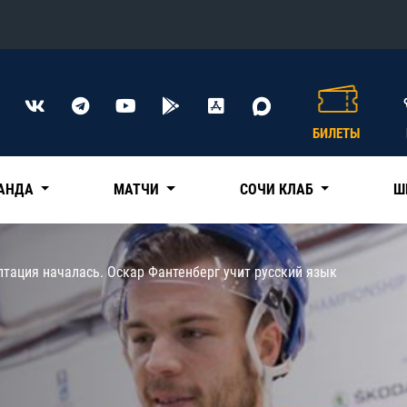
Конференция «Восток»
Дивизион Харламова
БИЛЕТЫ
Автомобилист
сляции
Ак Барс
АНДА
МАТЧИ
СОЧИ КЛАБ
Ш
Металлург Мг
Нефтехимик
 трансляции
тация началась. Оскар Фантенберг учит русский язык
Трактор
магазин
Дивизион Чернышева
Авангард
ние КХЛ
Адмирал