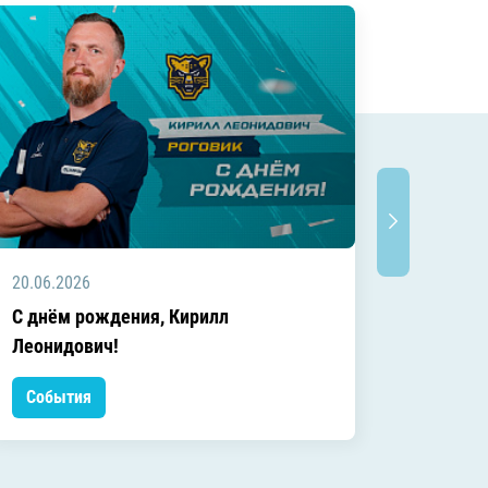
20.06.2026
20.06.2
C днём рождения, Кирилл
C днём
Леонидович!
События
Событ