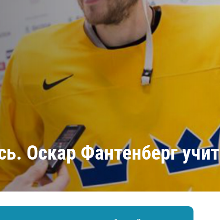
Амур
Барыс
Салават Юлаев
Сибирь
ь. Оскар Фантенберг учит