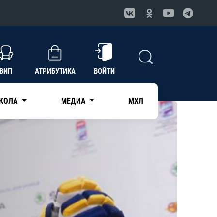
ВИП
АТРИБУТИКА
ВОЙТИ
КОЛА
МЕДИА
МХЛ