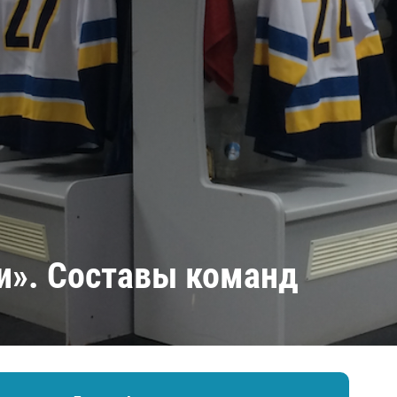
Амур
Барыс
Салават Юлаев
Сибирь
и». Составы команд