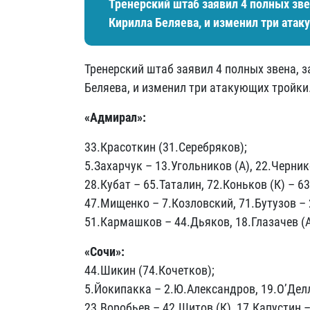
Тренерский штаб заявил 4 полных зве
Кирилла Беляева, и изменил три атак
Тренерский штаб заявил 4 полных звена, 
Беляева, и изменил три атакующих тройки
«Адмирал»:
33.Красоткин (31.Серебряков);
5.Захарчук – 13.Угольников (А), 22.Черник
28.Кубат – 65.Таталин, 72.Коньков (К) – 6
47.Мищенко – 7.Козловский, 71.Бутузов – 
51.Кармашков – 44.Дьяков, 18.Глазачев (А
«Сочи»:
44.Шикин (74.Кочетков);
5.Йокипакка – 2.Ю.Александров, 19.О’Делл
23.Воробьев – 42.Щитов (К), 17.Капустин 