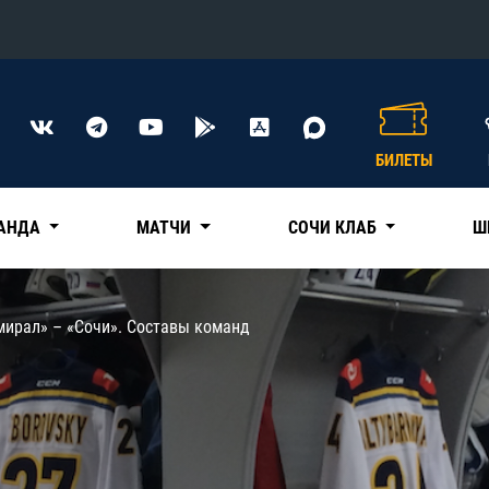
Конференция «Восток»
Дивизион Харламова
БИЛЕТЫ
Автомобилист
сляции
Ак Барс
АНДА
МАТЧИ
СОЧИ КЛАБ
Ш
Металлург Мг
Нефтехимик
 трансляции
мирал» – «Сочи». Составы команд
Трактор
магазин
Дивизион Чернышева
Авангард
ние КХЛ
Адмирал