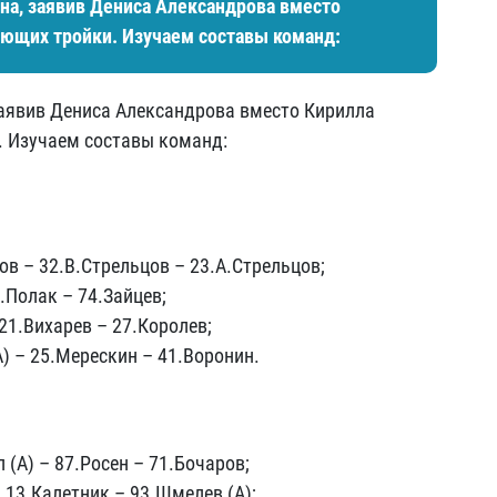
на, заявив Дениса Александрова вместо
ующих тройки. Изучаем составы команд:
заявив Дениса Александрова вместо Кирилла
. Изучаем составы команд:
ов – 32.В.Стрельцов – 23.А.Стрельцов;
3.Полак – 74.Зайцев;
21.Вихарев – 27.Королев;
) – 25.Мерескин – 41.Воронин.
 (А) – 87.Росен – 71.Бочаров;
– 13.Калетник – 93.Шмелев (А);