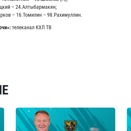
ицкий – 24.Алтыбармакян;
арков – 16.Томилин – 98.Рахимуллин.
очи»:
телеканал КХЛ ТВ
МЕ