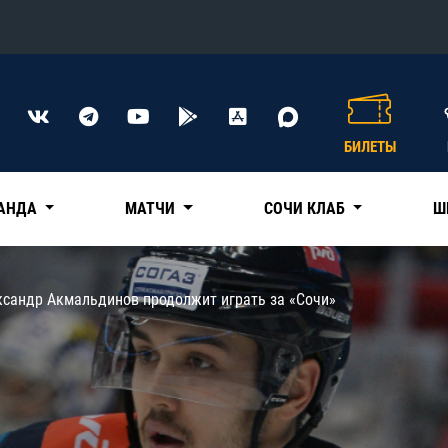
Конференция «Восток»
Дивизион Харламова
БИЛЕТЫ
Автомобилист
сляции
Ак Барс
АНДА
МАТЧИ
СОЧИ КЛАБ
Ш
Металлург Мг
Нефтехимик
 трансляции
ксандр Акмальдинов продолжит играть за «Сочи»
Трактор
магазин
Дивизион Чернышева
Авангард
ние КХЛ
Адмирал