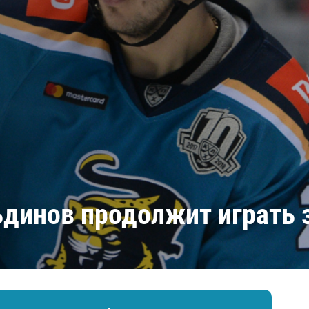
Амур
Барыс
Салават Юлаев
Сибирь
динов продолжит играть 