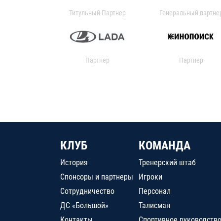
Титульный Партнер
Генеральный партне
Партнер
Партнер
КЛУБ
КОМАНДА
История
Тренерский штаб
Спонсоры и партнеры
Игроки
Сотрудничество
Персонал
ДС «Большой»
Талисман
Контакты
Спортивное руководств