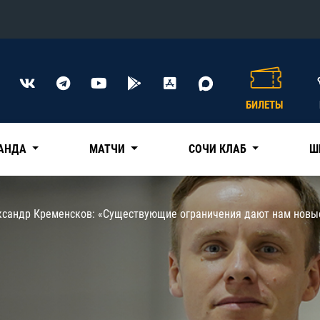
Конференция «Восток»
Дивизион Харламова
БИЛЕТЫ
Автомобилист
сляции
Ак Барс
АНДА
МАТЧИ
СОЧИ КЛАБ
Ш
Металлург Мг
Нефтехимик
 трансляции
ксандр Кременсков: «Существующие ограничения дают нам новы
Трактор
магазин
Дивизион Чернышева
Авангард
ние КХЛ
Адмирал