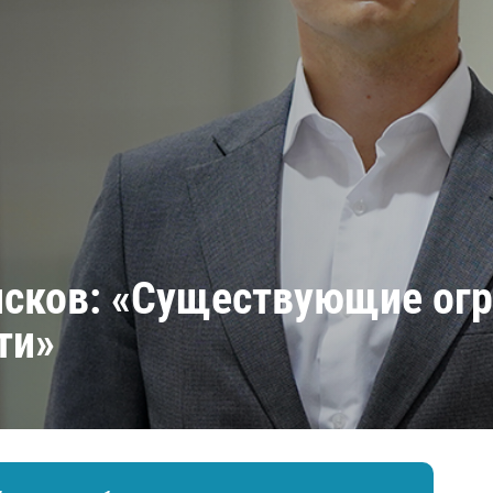
Амур
Барыс
Салават Юлаев
Сибирь
сков: «Существующие огр
ти»