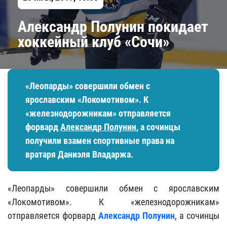
​Александр Полунин покидает
хоккейный клуб «Сочи»
«Леопарды» совершили обмен с
ярославским «Локомотивом». К
«железнодорожникам» отправляется
форвард
Александр Полунин
, а сочинцы
получили взамен спортивные права на
вратаря
Даниэля Владаржа
.
«Леопарды» совершили обмен с ярославским
«Локомотивом». К «железнодорожникам»
отправляется форвард
Александр Полунин
, а сочинцы