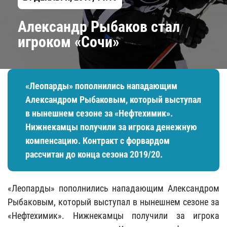
Александр Рыбаков стал
игроком «Сочи»
«Леопарды» пополнились нападающим
Александром Рыбаковым, который выступал
в нынешнем сезоне за «Нефтехимик».
Нижнекамцы получили за игрока денежную
компенсацию. Контракт с форвардом
рассчитан до конца сезона 2019/20.
«Леопарды» пополнились нападающим Александром
Рыбаковым, который выступал в нынешнем сезоне за
«Нефтехимик». Нижнекамцы получили за игрока