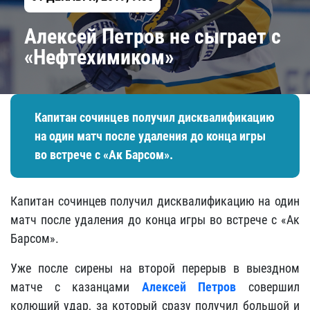
Алексей Петров не сыграет с
«Нефтехимиком»
Капитан сочинцев получил дисквалификацию
на один матч после удаления до конца игры
во встрече с «Ак Барсом».
Капитан сочинцев получил дисквалификацию на один
матч после удаления до конца игры во встрече с «Ак
Барсом».
Уже после сирены на второй перерыв в выездном
матче с казанцами
Алексей Петров
совершил
колющий удар, за который сразу получил большой и