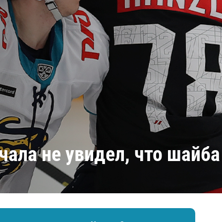
Амур
Барыс
Салават Юлаев
Сибирь
чала не увидел, что шайба