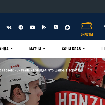
Конференция «Восток»
Дивизион Харламова
БИЛЕТЫ
Автомобилист
сляции
Ак Барс
АНДА
МАТЧИ
СОЧИ КЛАБ
Ш
Металлург Мг
Нефтехимик
 трансляции
 Гараев: «Cначала не увидел, что шайба в воротах»
Трактор
магазин
Дивизион Чернышева
Авангард
ние КХЛ
Адмирал