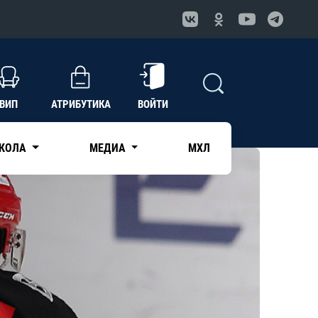
ВИП
АТРИБУТИКА
ВОЙТИ
КОЛА
МЕДИА
МХЛ