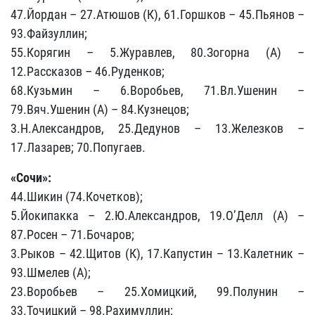
47.Йордан – 27.Атюшов (К), 61.Горшков – 45.Пьянов –
93.Файзуллин;
55.Корягин – 5.Журавлев, 80.Зогорна (А) –
12.Рассказов – 46.Руденков;
68.Кузьмин – 6.Воробьев, 71.Вл.Ушенин –
79.Вяч.Ушенин (А) – 84.Кузнецов;
3.Н.Александров, 25.Дедунов – 13.Железков –
17.Лазарев; 70.Попугаев.
«Сочи»:
44.Шикин (74.Кочетков);
5.Йокипакка – 2.Ю.Александров, 19.О’Делл (А) –
87.Росен – 71.Бочаров;
3.Рыков – 42.Щитов (К), 17.Капустин – 13.Калетник –
93.Шмелев (А);
23.Воробьев – 25.Хомицкий, 99.Полунин –
33.Точицкий – 98.Рахимуллин;