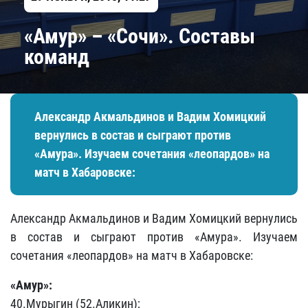
«Амур» – «Сочи». Составы
команд
Александр Акмальдинов и Вадим Хомицкий
вернулись в состав и сыграют против
«Амура». Изучаем сочетания «леопардов» на
матч в Хабаровске:
Александр Акмальдинов и Вадим Хомицкий вернулись
в состав и сыграют против «Амура». Изучаем
сочетания «леопардов» на матч в Хабаровске:
«Амур»:
40.Мурыгин (52.Аликин);