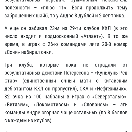
полезности – «плюс 11». Если продолжить тему
заброшенных шайб, то у Андре 8 дублей и 2 хет-трика.
А еще он забивал 23-м из 29-ти клубов КХЛ (в это
число входит и подмосковный «Атлант»). В то же
время, в играх с 26-ю командами лиги 20-й номер
«Сочи» набирал очки.
Три клуба, которые пока не страдали от
результативных действий Петерссона – «Куньлунь Ред
Стар» (единственный очный матч с китайским
дебютантом КХЛ он пропустил), СКА и «Нефтехимик».
32 очка из 100 набраны в играх с «Северсталью»,
«Витязем», «Локомотивом» и «Слованом» – эти
команды Андре огорчал чаще остальных (по 8 баллов
с каждым из клубов).