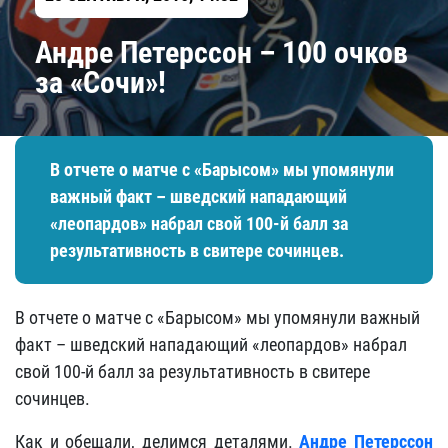
Андре Петерссон – 100 очков
за «Сочи»!
В отчете о матче с «Барысом» мы упомянули
важный факт – шведский нападающий
«леопардов» набрал свой 100-й балл за
результативность в свитере сочинцев.
В отчете о матче с «Барысом» мы упомянули важный
факт – шведский нападающий «леопардов» набрал
свой 100-й балл за результативность в свитере
сочинцев.
Как и обещали, делимся деталями.
Андре Петерссон