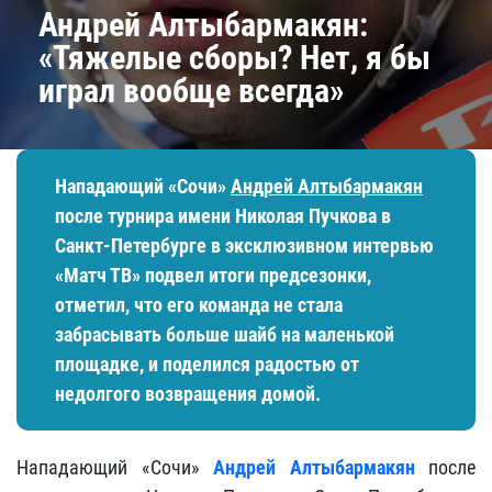
Андрей Алтыбармакян:
«Тяжелые сборы? Нет, я бы
играл вообще всегда»
Нападающий «Сочи»
Андрей Алтыбармакян
после турнира имени Николая Пучкова в
Санкт-Петербурге в эксклюзивном интервью
«Матч ТВ» подвел итоги предсезонки,
отметил, что его команда не стала
забрасывать больше шайб на маленькой
площадке, и поделился радостью от
недолгого возвращения домой.
Нападающий «Сочи»
Андрей Алтыбармакян
после