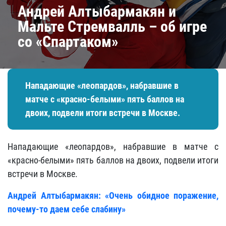
Андрей Алтыбармакян и
Мальте Стремвалль – об игре
со «Спартаком»
Нападающие «леопардов», набравшие в
матче с «красно-белыми» пять баллов на
двоих, подвели итоги встречи в Москве.
Нападающие «леопардов», набравшие в матче с
«красно-белыми» пять баллов на двоих, подвели итоги
встречи в Москве.
Андрей Алтыбармакян: «Очень обидное поражение,
почему-то даем себе слабину»