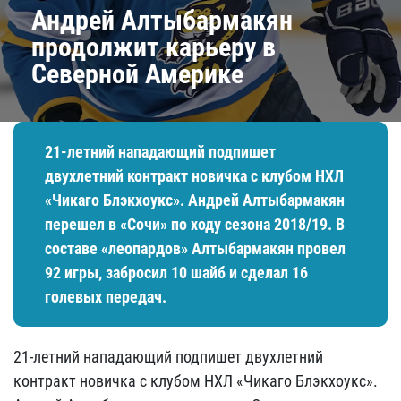
Андрей Алтыбармакян
продолжит карьеру в
Северной Америке
21-летний нападающий подпишет
двухлетний контракт новичка с клубом НХЛ
«Чикаго Блэкхоукс». Андрей Алтыбармакян
перешел в «Сочи» по ходу сезона 2018/19. В
составе «леопардов» Алтыбармакян провел
92 игры, забросил 10 шайб и сделал 16
голевых передач.
21-летний нападающий подпишет двухлетний
контракт новичка с клубом НХЛ «Чикаго Блэкхоукс».