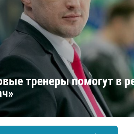
Амур
Барыс
Салават Юлаев
Сибирь
овые тренеры помогут в 
ач»