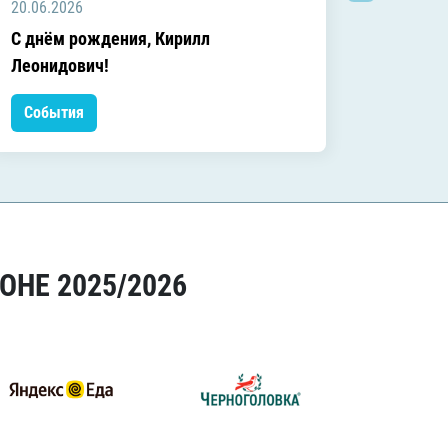
20.06.2026
20.06.2
C днём рождения, Кирилл
C днём
Леонидович!
События
Событ
ОНЕ 2025/2026