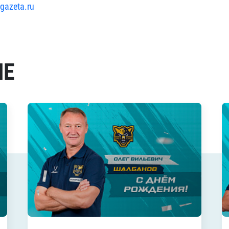
-gazeta.ru
МЕ