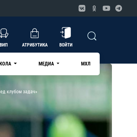
ВИП
АТРИБУТИКА
ВОЙТИ
КОЛА
МЕДИА
МХЛ
ред клубом задач»