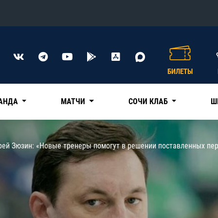
Конференция «Восток»
Дивизион Харламова
БИЛЕТЫ
Автомобилист
сляции
Ак Барс
АНДА
МАТЧИ
СОЧИ КЛАБ
Ш
Металлург Мг
Нефтехимик
 трансляции
рей Зюзин: «Новые тренеры помогут в решении поставленных пе
Трактор
магазин
Дивизион Чернышева
Авангард
ние КХЛ
Адмирал