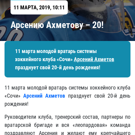
11 МАРТА, 2019, 10:11
​Арсению Ахметову – 20!
11 марта молодой вратарь системы
хоккейного клуба «Сочи»
Арсений Ахметов
празднует свой 20-й день рождения!
11 марта молодой вратарь системы хоккейного клуба
«Сочи»
Арсений Ахметов
празднует свой 20-й день
рождения!
Руководители клуба, тренерский состав, партнеры по
вратарской бригаде и вся «леопардовая» команда
поздравляют Арсения и желают ему крепчайшего