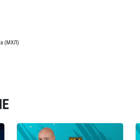
ва (МХЛ)
МЕ