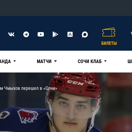
Конференция «Восток»
Дивизион Харламова
БИЛЕТЫ
Автомобилист
сляции
Ак Барс
АНДА
МАТЧИ
СОЧИ КЛАБ
Ш
Металлург Мг
Нефтехимик
 трансляции
ем Чмыхов перешел в «Сочи»
Трактор
магазин
Дивизион Чернышева
Авангард
ние КХЛ
Адмирал