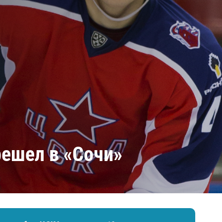
Амур
Барыс
Салават Юлаев
Сибирь
ешел в «Сочи»