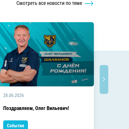
Смотреть все новости по теме
28.06.2026
20.06.2
C днём
Поздравляем, Олег Вильевич!
Леонид
События
Событ