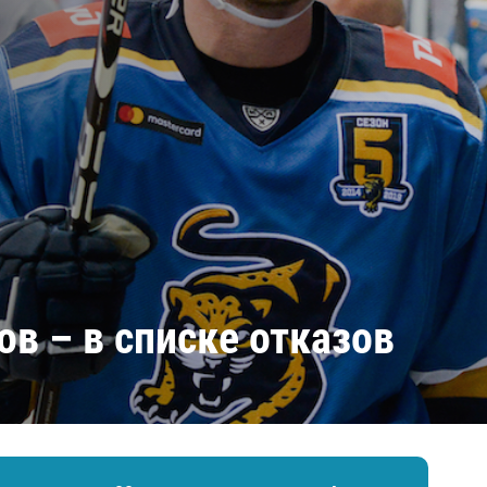
Амур
Барыс
Салават Юлаев
Сибирь
в – в списке отказов