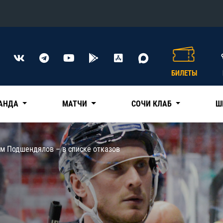
Конференция «Восток»
Дивизион Харламова
БИЛЕТЫ
Автомобилист
сляции
Ак Барс
АНДА
МАТЧИ
СОЧИ КЛАБ
Ш
Металлург Мг
Нефтехимик
 трансляции
ем Подшендялов – в списке отказов
Трактор
магазин
Дивизион Чернышева
Авангард
ние КХЛ
Адмирал