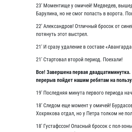
23' Моментище у омичей! Медведев, выше
Барулина, но не смог попасть в ворота. П
22' Александров! Отличный бросок от сине
потянуть этот выстрел.
21' И сразу удаление в составе «Авангард
21' Стартовал второй период. Поехали!
Все! Завершена первая двадцатиминутка. П
перерыв пойдет нашим ребятам на пользу
19' Последняя минута первого периода нач
18' Следом еще момент у омичей! Бурдасо
Хохрякова отдал, но у Петра толком не по
18' Густафссон! Опасный бросок с пол-зон