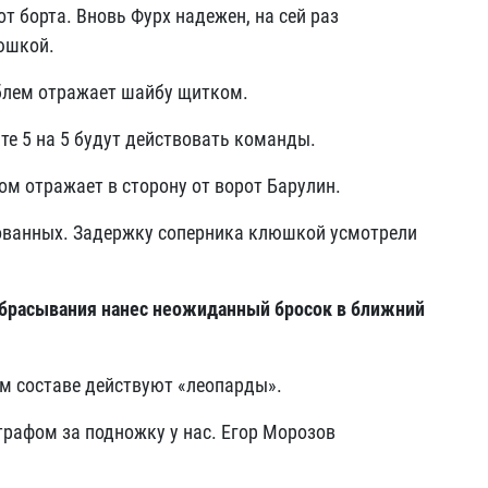
т борта. Вновь Фурх надежен, на сей раз
юшкой.
облем отражает шайбу щитком.
ате 5 на 5 будут действовать команды.
ом отражает в сторону от ворот Барулин.
ованных. Задержку соперника клюшкой усмотрели
а вбрасывания нанес неожиданный бросок в ближний
ом составе действуют «леопарды».
рафом за подножку у нас. Егор Морозов