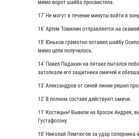
мимо ворот шайба просвистела.
17' Не могут в течение минуты войти в зо
16' Артем Томилин отправляется на скаме
15' Юньков грамотно оставил шайбу Осипов
мимо цели получилось.
14' Павел Падакин на пятаке пытался поб
затолкали его защитники омичей и обезш
13' Александров от синей линии решил пр
12' В полном составе действуют омичи.
11' Костицын! Вывели на бросок Андрея, в
Густафссону.
10' Николай Лемтюгов за удар соперник