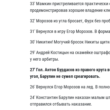
33' Мамкин пристреливается практически о
продемонстрировав хорошее владение кл
32' Морозов из угла бросает, Фурх без пр
31' Вернулся в игру Егор Морозов. В форм
30' Никитин! Могучий бросок Никиты щитк
29' Андрей Костицын на скамейке оштраф
у него арбитры.
27' Гол. Антон Бурдасов из правого круг
угол, Барулин не сумел среагировать.
26' Вернулся Егор Морозов на лед. В полн
24' Константин Барулин наказан малым шт
отправился отбывать наказание.