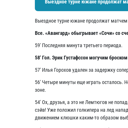
Выездное турне южане продолжат мат
Выездное турне южане продолжат матчем 
Все. «Авангард» обыгрывает «Сочи»
со сч
59' Последняя минута третьего периода.
58' Гол. Эрик Густафссон могучим броско
57' Илья Горохов удален за задержку сопе
56' Четыре минуты еще играть осталось. Н
зоне.
54' Ох, друзья, а это не Лемтюгов не поп
сэйв! Уже положил голкипера на лед нап
движением клюшки каким-то образом выб