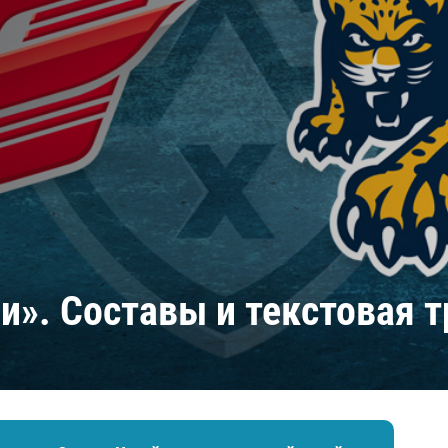
Амур
Барыс
Салават Юлаев
Сибирь
и». Составы и текстовая 