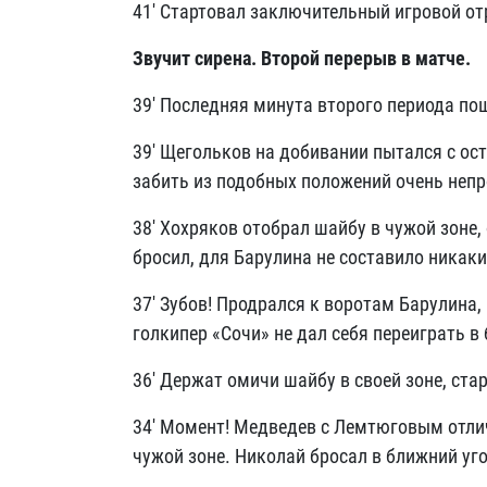
41' Стартовал заключительный игровой от
Звучит сирена. Второй перерыв в матче.
39' Последняя минута второго периода по
39' Щегольков на добивании пытался с ос
забить из подобных положений очень непр
38' Хохряков отобрал шайбу в чужой зоне, 
бросил, для Барулина не составило никак
37' Зубов! Продрался к воротам Барулина,
голкипер «Сочи» не дал себя переиграть в
36' Держат омичи шайбу в своей зоне, ста
34' Момент! Медведев с Лемтюговым отли
чужой зоне. Николай бросал в ближний уг