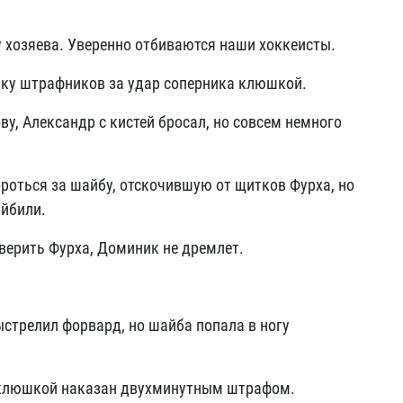
ну хозяева. Уверенно отбиваются наши хоккеисты.
йку штрафников за удар соперника клюшкой.
у, Александр с кистей бросал, но совсем немного
ороться за шайбу, отскочившую от щитков Фурха, но
айбили.
оверить Фурха, Доминик не дремлет.
ыстрелил форвард, но шайба попала в ногу
а клюшкой наказан двухминутным штрафом.