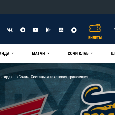
Конференция «Восток»
Дивизион Харламова
БИЛЕТЫ
Автомобилист
сляции
Ак Барс
АНДА
МАТЧИ
СОЧИ КЛАБ
Ш
Металлург Мг
Нефтехимик
 трансляции
нгард» – «Сочи». Составы и текстовая трансляция
Трактор
магазин
Дивизион Чернышева
Авангард
ние КХЛ
Адмирал