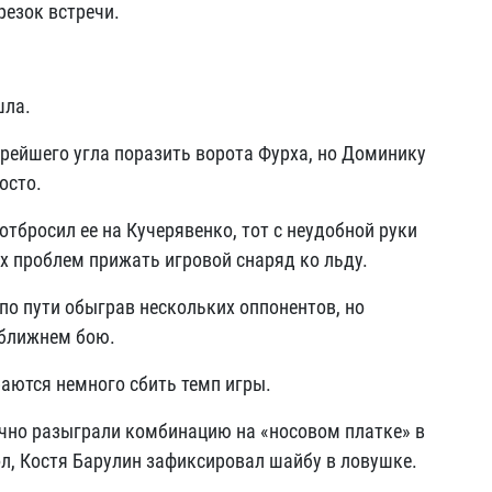
резок встречи.
шла.
трейшего угла поразить ворота Фурха, но Доминику
осто.
отбросил ее на Кучерявенко, тот с неудобной руки
их проблем прижать игровой снаряд ко льду.
 по пути обыграв нескольких оппонентов, но
 ближнем бою.
раются немного сбить темп игры.
чно разыграли комбинацию на «носовом платке» в
ол, Костя Барулин зафиксировал шайбу в ловушке.