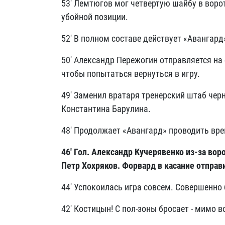
53' Лемтюгов мог четвертую шайбу в воро
убойной позиции.
52' В полном составе действует «Авангард
50' Александр Пережогин отправляется на
чтобы попытаться вернуться в игру.
49' Заменил вратаря тренерский штаб че
Константина Барулина.
48' Продолжает «Авангард» проводить вре
46' Гол. Александр Кучерявенко из-за вор
Петр Хохряков. Форвард в касание отправ
44' Успокоилась игра совсем. Совершенно
42' Костицын! С пол-зоны бросает - мимо 