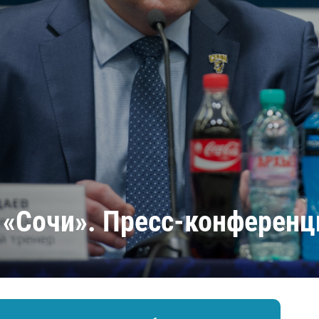
Амур
Барыс
Салават Юлаев
Сибирь
 «Сочи». Пресс-конференц