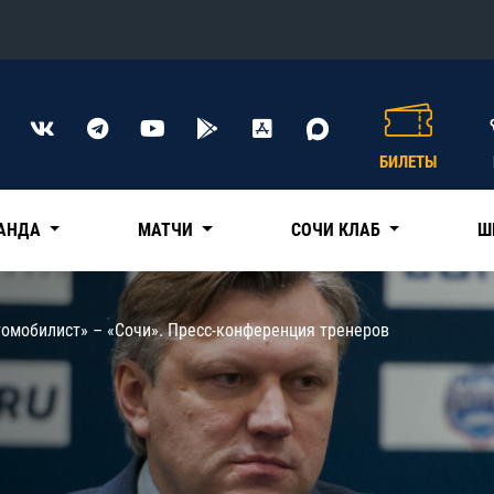
Конференция «Восток»
Дивизион Харламова
БИЛЕТЫ
Автомобилист
сляции
Ак Барс
АНДА
МАТЧИ
СОЧИ КЛАБ
Ш
Металлург Мг
Нефтехимик
 трансляции
томобилист» – «Сочи». Пресс-конференция тренеров
Трактор
магазин
Дивизион Чернышева
Авангард
ние КХЛ
Адмирал