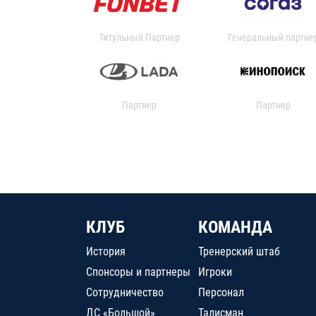
Титульный Партнер
Генеральный партне
Партнер
Партнер
КЛУБ
КОМАНДА
История
Тренерский штаб
Спонсоры и партнеры
Игроки
Сотрудничество
Персонал
ДС «Большой»
Талисман