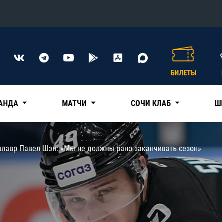
Конференция «Восток»
Дивизион Харламова
БИЛЕТЫ
Автомобилист
сляции
Ак Барс
АНДА
МАТЧИ
СОЧИ КЛАБ
Ш
Металлург Мг
Нефтехимик
 трансляции
калавр Павел Шэн: «Мы не должны рано заканчивать сезон»
Трактор
магазин
Дивизион Чернышева
Авангард
ние КХЛ
Адмирал