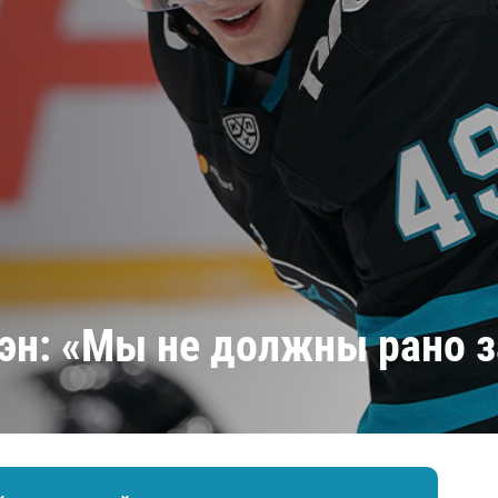
Амур
Барыс
Салават Юлаев
Сибирь
Шэн: «Мы не должны рано з