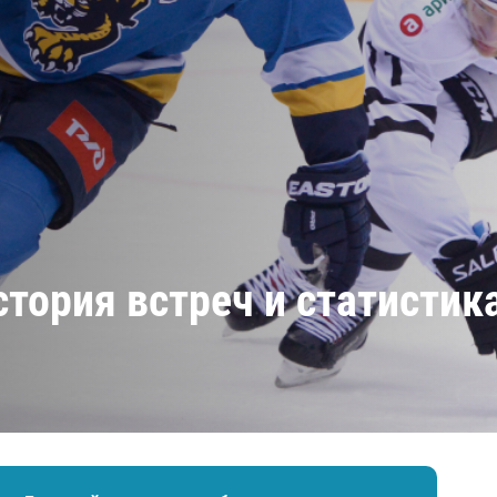
Амур
Барыс
Салават Юлаев
Сибирь
стория встреч и статистика