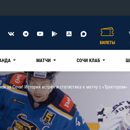
Конференция «Восток»
Дивизион Харламова
БИЛЕТЫ
Автомобилист
сляции
Ак Барс
АНДА
МАТЧИ
СОЧИ КЛАБ
Ш
Металлург Мг
Нефтехимик
 трансляции
ся за Сочи! История встреч и статистика к матчу с «Трактором»
Трактор
магазин
Дивизион Чернышева
Авангард
ние КХЛ
Адмирал