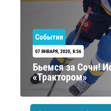
Локомотив
Северсталь
ЦСКА
Шанхайские Драконы
События
07 ЯНВАРЯ, 2020, 8:56
Бьемся за Сочи! И
«Трактором»