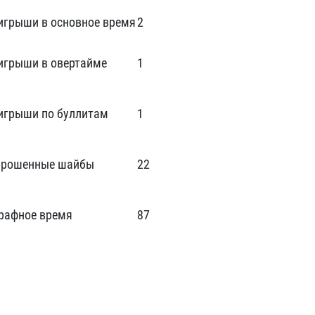
игрыши в основное время
2
игрыши в овертайме
1
игрыши по буллитам
1
брошенные шайбы
22
рафное время
87