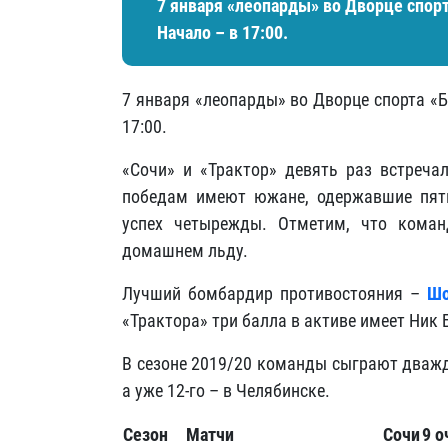
7 января «леопарды» во Дворце спор
Начало – в 17:00.
7 января «леопарды» во Дворце спорта «
17:00.
«Сочи» и «Трактор» девять раз встреча
победам имеют южане, одержавшие пять
успех четырежды. Отметим, что кома
домашнем льду.
Лучший бомбардир противостояния –
Шо
«Трактора» три балла в активе имеет Ник 
В сезоне 2019/20 команды сыграют дважды
а уже 12-го – в Челябинске.
Сезон
Матчи
Сочи
9 о