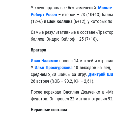
У «леопардов» все без изменений:
Мальте
Роберт Росен
– второй – 23 (10+13) балл
(12+6) и
Шон Коллинз
(6+12), у которых по
Самые результативные в составе «Тракто
баллов, Эндрю Кейлоф – 25 (7+18).
Вратари
Иван Налимов
провел 14 матчей и отразил
У
Ильи Проскурякова
10 выходов на лед, 
среднем 2,80 шайбы за игру.
Дмитрий Ши
26 встреч (%ОБ – 90,2, КН – 2,61).
После перехода Василия Демченко в «М
Федотов. Он провел 22 матча и отразил 92
Неравные составы