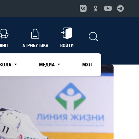
ВИП
АТРИБУТИКА
ВОЙТИ
КОЛА
МЕДИА
МХЛ