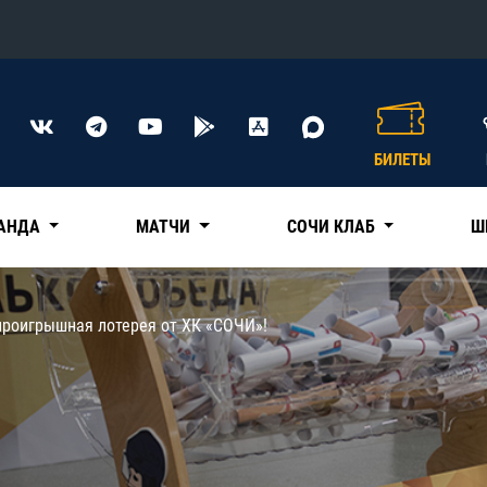
Конференция «Восток»
Дивизион Харламова
БИЛЕТЫ
Автомобилист
сляции
Ак Барс
АНДА
МАТЧИ
СОЧИ КЛАБ
Ш
Металлург Мг
Нефтехимик
 трансляции
проигрышная лотерея от ХК «СОЧИ»!
Трактор
магазин
Дивизион Чернышева
Авангард
ние КХЛ
Адмирал