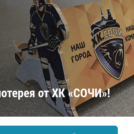
Амур
Барыс
Салават Юлаев
Сибирь
отерея от ХК «СОЧИ»!