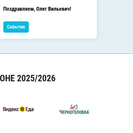
C днём
Поздравляем, Олег Вильевич!
Леонид
События
Событ
ОНЕ 2025/2026