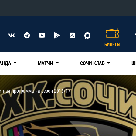
Конференция «Восток»
Дивизион Харламова
БИЛЕТЫ
Автомобилист
сляции
Ак Барс
АНДА
МАТЧИ
СОЧИ КЛАБ
Ш
Металлург Мг
Нефтехимик
 трансляции
тная программа на сезон 2016/17
Трактор
магазин
Дивизион Чернышева
Авангард
ние КХЛ
Адмирал