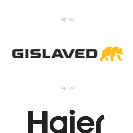
Партнер
Партнер