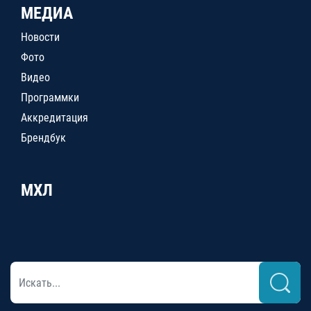
МЕДИА
Новости
Фото
Видео
Программки
Аккредитация
Брендбук
МХЛ