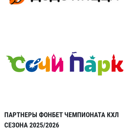
ПАРТНЕРЫ ФОНБЕТ ЧЕМПИОНАТА КХЛ
СЕЗОНА 2025/2026