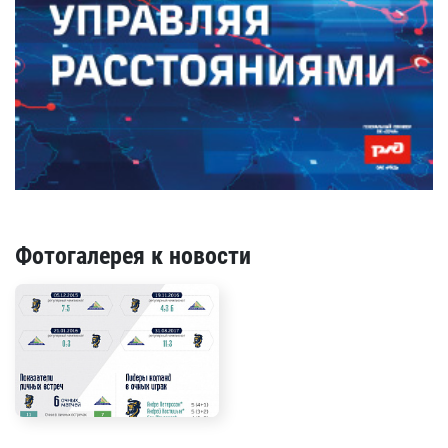
Фотогалерея к новости