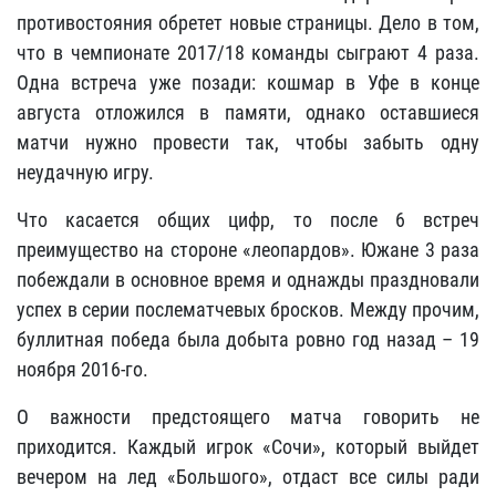
противостояния обретет новые страницы. Дело в том,
что в чемпионате 2017/18 команды сыграют 4 раза.
Одна встреча уже позади: кошмар в Уфе в конце
августа отложился в памяти, однако оставшиеся
матчи нужно провести так, чтобы забыть одну
неудачную игру.
Что касается общих цифр, то после 6 встреч
преимущество на стороне «леопардов». Южане 3 раза
побеждали в основное время и однажды праздновали
успех в серии послематчевых бросков. Между прочим,
буллитная победа была добыта ровно год назад – 19
ноября 2016-го.
О важности предстоящего матча говорить не
приходится. Каждый игрок «Сочи», который выйдет
вечером на лед «Большого», отдаст все силы ради