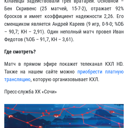
Юлаевцы задействовали трех вратарей. Основной –
Бен Скривенс (25 матчей, 15-7-2), отражает 92%
бросков и имеет коэффициент надежности 2,26. Его
сменщиком является Андрей Кареев (9 игр, 0-9-0; %ОБ
– 90,7; КН – 2,91). Один неполный матч провел Иван
Федотов (%ОБ – 91,7, КН – 3,61).
Где смотреть?
Матч в прямом эфире покажет телеканал КХЛ HD.
Также на нашем сайте можно
приобрести платную
трансляцию
, которую организовывает КХЛ.
Пресс-служба ХК «Сочи»