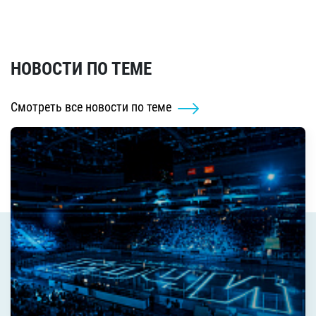
НОВОСТИ ПО ТЕМЕ
Смотреть все новости по теме