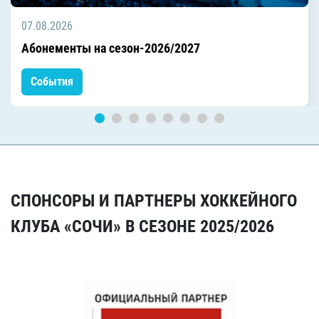
07.08.2026
Абонементы на сезон-2026/2027
События
СПОНСОРЫ И ПАРТНЕРЫ ХОККЕЙНОГО
КЛУБА «СОЧИ» В СЕЗОНЕ 2025/2026