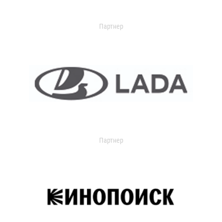
Партнер
Партнер