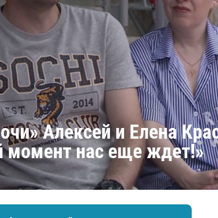
Амур
Барыс
Салават Юлаев
Сибирь
очи» Алексей и Елена Кра
 момент нас еще ждет!»