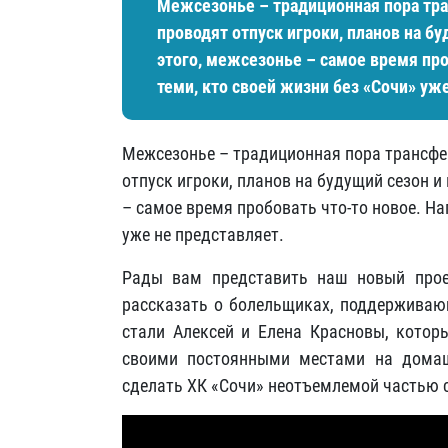
Межсезонье – традиционная пора тран
проводят отпуск игроки, планов на б
этого, межсезонье – самое время про
теми, кто своей жизни без «Сочи» уж
Межсезонье – традиционная пора трансфер
отпуск игроки, планов на будущий сезон 
– самое время пробовать что-то новое. На
уже не представляет.
Рады вам представить наш новый прое
рассказать о болельщиках, поддерживаю
стали Алексей и Елена Красновы, которы
своими постоянными местами на домаш
сделать ХК «Сочи» неотъемлемой частью 