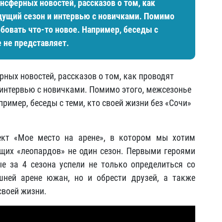
сферных новостей, рассказов о том, как
удущий сезон и интервью с новичками. Помимо
бовать что-то новое. Например, беседы с
е не представляет.
ных новостей, рассказов о том, как проводят
и интервью с новичками. Помимо этого, межсезонье
пример, беседы с теми, кто своей жизни без «Сочи»
кт «Мое место на арене», в котором мы хотим
щих «леопардов» не один сезон. Первыми героями
е за 4 сезона успели не только определиться со
ней арене южан, но и обрести друзей, а также
своей жизни.