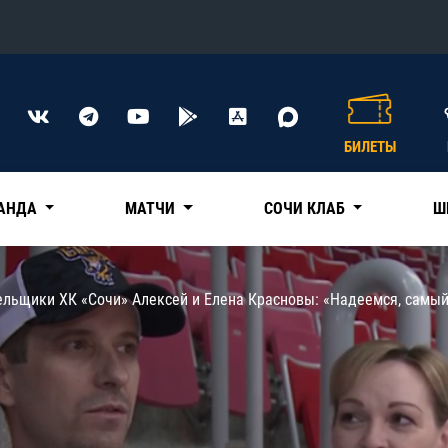
Конференция «Восток»
Дивизион Харламова
БИЛЕТЫ
Автомобилист
сляции
Ак Барс
АНДА
МАТЧИ
СОЧИ КЛАБ
Ш
Металлург Мг
Нефтехимик
 трансляции
ельщики ХК «Сочи» Алексей и Елена Красновы: «Надеемся, самый
Трактор
магазин
Дивизион Чернышева
Авангард
ние КХЛ
Адмирал