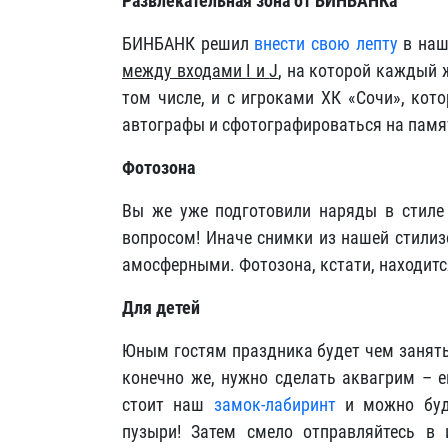
Развлекательная зона от БИНБАНКа
БИНБАНК решил
внести свою лепту
в наш
между входами
I и
J
, на которой каждый 
том числе, и с игроками ХК «Сочи», кот
автографы и сфотографироваться на памя
Фотозона
Вы же уже подготовили наряды в стиле 
вопросом! Иначе снимки из нашей стилиз
амосферными. Фотозона, кстати, находит
Для детей
Юным гостям праздника будет чем занять
конечно же, нужно сделать аквагрим – 
стоит наш
замок-лабиринт
и можно буд
пузыри! Затем смело отправляйтесь в 