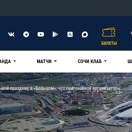
Конференция «Восток»
Дивизион Харламова
БИЛЕТЫ
Автомобилист
сляции
Ак Барс
АНДА
МАТЧИ
СОЧИ КЛАБ
Ш
Металлург Мг
Нефтехимик
 трансляции
ьшой праздник в «Большом»: что приготовили организаторы
Трактор
магазин
Дивизион Чернышева
Авангард
ние КХЛ
Адмирал