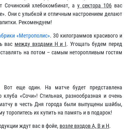
т Сочинский хлебокомбинат, а
у сектора 106
вас
fee». Они с улыбкой и отличным настроением делают
напитки. Рекомендуем!
абрики «Метрополис»
. 30 килограммов красивого и
ть вас
между входами
H и
I
. Угощать будем перед
оставлять на потом – самым неторопливым гостям
 Вот еще один. На матче будет представлена
 клуба «Сочи»! Стильная, разнообразная и очень
-матчу в честь Дня города были выпущены шайбы,
у торопитесь их купить на память и в подарок!
одукции ждут вас в фойе,
возле входов А,
B и
H
.