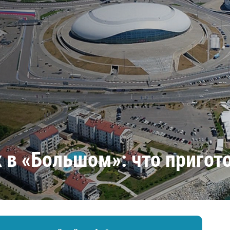
Амур
Барыс
Салават Юлаев
Сибирь
 в «Большом»: что пригот