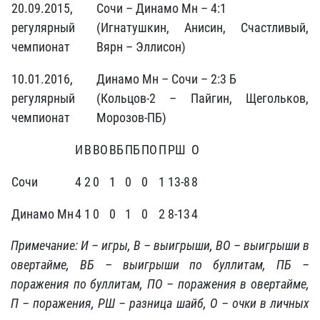
20.09.2015,
Сочи – Динамо Мн – 4:1
регулярный
(Игнатушкин, Анисин, Счастливый,
чемпионат
Вярн – Эллисон)
10.01.2016,
Динамо Мн – Сочи – 2:3 Б
регулярный
(Кольцов-2 – Пайгин, Щегольков,
чемпионат
Морозов-ПБ)
И
В
ВО
ВБ
ПБ
ПО
П
РШ
О
Сочи
4
2
0
1
0
0
1
13-8
8
Динамо Мн
4
1
0
0
1
0
2
8-13
4
Примечание: И – игры, В – выигрыши, ВО – выигрыши в
овертайме, ВБ – выигрыши по буллитам, ПБ –
поражения по буллитам, ПО – поражения в овертайме,
П – поражения, РШ – разница шайб, О – очки в личных