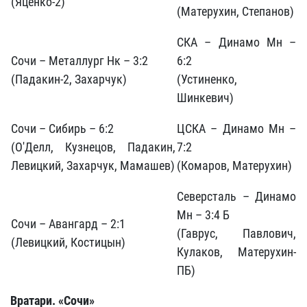
(Яценко-2)
(Матерухин, Степанов)
СКА – Динамо Мн –
Сочи – Металлург Нк – 3:2
6:2
(Падакин-2, Захарчук)
(Устиненко,
Шинкевич)
Сочи – Сибирь – 6:2
ЦСКА – Динамо Мн –
(О'Делл, Кузнецов, Падакин,
7:2
Левицкий, Захарчук, Мамашев)
(Комаров, Матерухин)
Северсталь – Динамо
Мн – 3:4 Б
Сочи – Авангард – 2:1
(Гаврус, Павлович,
(Левицкий, Костицын)
Кулаков, Матерухин-
ПБ)
Вратари. «Сочи»