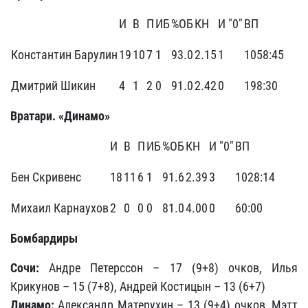
И
В
П
ИБ
%ОБ
КН
И "0"
ВП
Константин Барулин
19
10
7
1
93.0
2.15
1
1058:45
Дмитрий Шикин
4
1
2
0
91.0
2.42
0
198:30
Вратари. «Динамо»
И
В
П
ИБ
%ОБ
КН
И "0"
ВП
Бен Скривенс
18
11
6
1
91.6
2.39
3
1028:14
Михаил Карнаухов
2
0
0
0
81.0
4.00
0
60:00
Бомбардиры
Сочи:
Андре Петерссон – 17 (9+8) очков, Илья
Крикунов – 15 (7+8), Андрей Костицын – 13 (6+7)
Динамо:
Александр Матерухин – 13 (9+4) очков, Мэтт