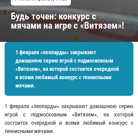
Будь точен: конкурс с
мячами на игре с «Витязем»!
1 февраля «леопарды» закрывают
домашнюю серию игрой с подмосковным
«Витязем», на которой состоится очередной
и всеми любимый конкурс с теннисными
мячами.
1 февраля «леопарды» закрывают домашнюю серию
игрой с подмосковным «Витязем», на которой
состоится очередной и всеми любимый конкурс с
теннисными мячами.