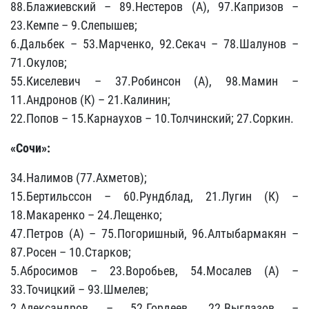
88.Блажиевский – 89.Нестеров (А), 97.Капризов –
23.Кемпе – 9.Слепышев;
6.Дальбек – 53.Марченко, 92.Секач – 78.Шалунов –
71.Окулов;
55.Киселевич – 37.Робинсон (А), 98.Мамин –
11.Андронов (К) – 21.Калинин;
22.Попов – 15.Карнаухов – 10.Толчинский; 27.Соркин.
«Сочи»:
34.Налимов (77.Ахметов);
15.Бертильссон – 60.Рундблад, 21.Лугин (К) –
18.Макаренко – 24.Лещенко;
47.Петров (А) – 75.Погоришный, 96.Алтыбармакян –
87.Росен – 10.Старков;
5.Абросимов – 23.Воробьев, 54.Мосалев (А) –
33.Точицкий – 93.Шмелев;
2.Александров – 52.Гордеев, 22.Выглазов –